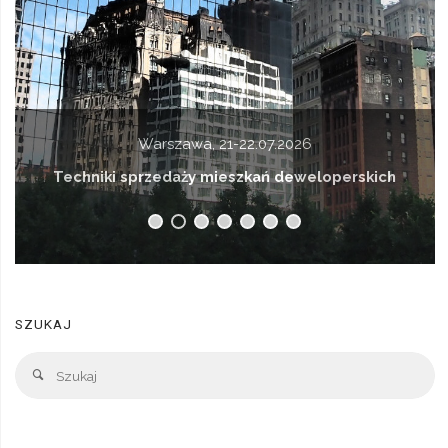
Warszawa, 21-22.07.2026
Techniki sprzedaży mieszkań deweloperskich
SZUKAJ
Sz
Szukaj